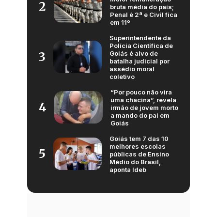
2
bruta média do país;
Penal é 2ª e Civil fica
em 11º
Superintendente da
Polícia Científica de
Goiás é alvo de
3
batalha judicial por
assédio moral
coletivo
“Por pouco não vira
uma chacina”, revela
4
irmão de jovem morto
a mando do pai em
Goiás
Goiás tem 7 das 10
melhores escolas
5
públicas de Ensino
Médio do Brasil,
aponta Ideb