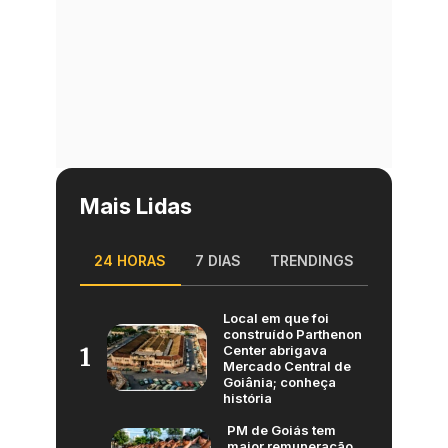
Mais Lidas
24 HORAS
7 DIAS
TRENDINGS
Local em que foi
construído Parthenon
Center abrigava
1
Mercado Central de
Goiânia; conheça
história
PM de Goiás tem
maior remuneração