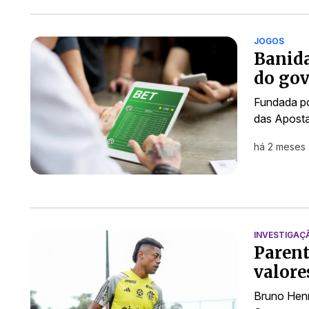
JOGOS
Banida
do gov
Fundada po
das Apost
há 2 meses
INVESTIGAÇ
Parent
valore
Bruno Henr