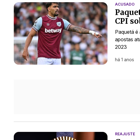
ACUSADO
Paquet
CPI so
Paquetá é 
apostas at
2023
há 1 anos
REAJUSTE