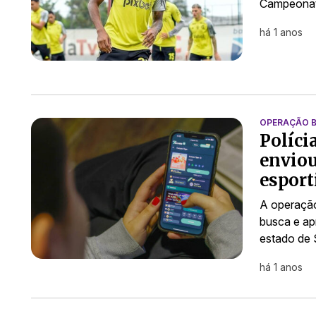
Campeonato
há 1 anos
OPERAÇÃO 
Políci
enviou
esport
A operação
busca e ap
estado de 
há 1 anos