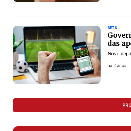
BETS
Govern
das ap
Novo depar
há 2 anos
PR