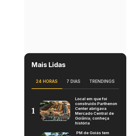
Mais Lidas
24 HORAS
7 DIAS
TRENDINGS
Local em que foi
construído Parthenon
Center abrigava
1
Mercado Central de
Goiânia; conheça
história
PM de Goiás tem