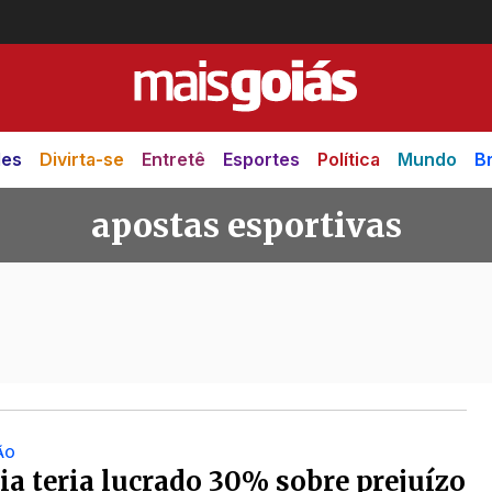
des
Divirta-se
Entretê
Esportes
Política
Mundo
Br
apostas esportivas
ortivas
ÃO
ia teria lucrado 30% sobre prejuízo