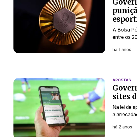
Govern
puniçã
esport
A Bolsa Pó
entre os 2
há 1 anos
APOSTAS
Govern
sites 
Na lei de a
a arrecada
há 2 anos