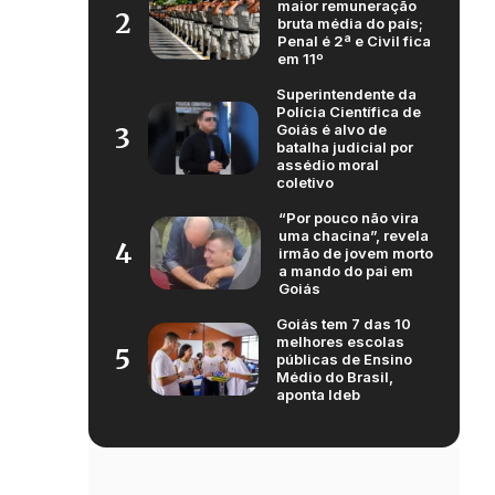
maior remuneração
2
bruta média do país;
Penal é 2ª e Civil fica
em 11º
Superintendente da
Polícia Científica de
Goiás é alvo de
3
batalha judicial por
assédio moral
coletivo
“Por pouco não vira
uma chacina”, revela
4
irmão de jovem morto
a mando do pai em
Goiás
Goiás tem 7 das 10
melhores escolas
5
públicas de Ensino
Médio do Brasil,
aponta Ideb