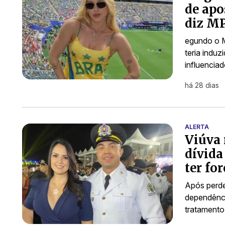
de apo
diz M
egundo o M
teria indu
influencia
há 28 dias
ALERTA
Viúva 
dívida
ter fo
Após perde
dependênci
tratamento 