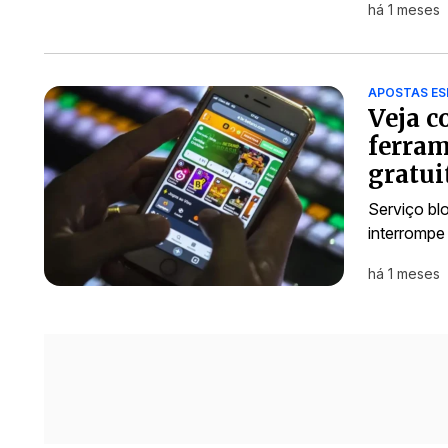
há 1 meses
APOSTAS ES
Veja c
ferram
gratui
Serviço bl
interrompe
há 1 meses