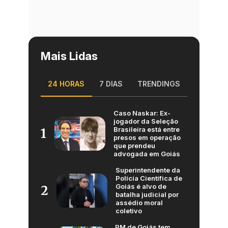
Mais Lidas
24 HORAS
7 DIAS
TRENDINGS
Caso Naskar: Ex-
jogador da Seleção
Brasileira está entre
1
presos em operação
que prendeu
advogada em Goiás
Superintendente da
Polícia Científica de
Goiás é alvo de
2
batalha judicial por
assédio moral
coletivo
PM de Goiás tem