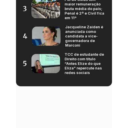
maior remuneração
3
bruta média do país;
Penal é 2ª e Civil fica
em 11º
Jacqueline Zaiden é
anunciada como
4
candidata a vice-
governadora de
Marconi
TCC de estudante de
Direito com título
5
“Antes Elize do que
Eliza” repercute nas
redes sociais