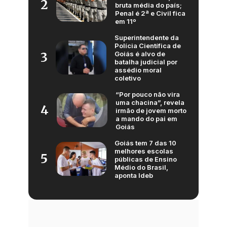
2
bruta média do país;
Penal é 2ª e Civil fica
em 11º
Superintendente da
Polícia Científica de
Goiás é alvo de
3
batalha judicial por
assédio moral
coletivo
“Por pouco não vira
uma chacina”, revela
4
irmão de jovem morto
a mando do pai em
Goiás
Goiás tem 7 das 10
melhores escolas
5
públicas de Ensino
Médio do Brasil,
aponta Ideb