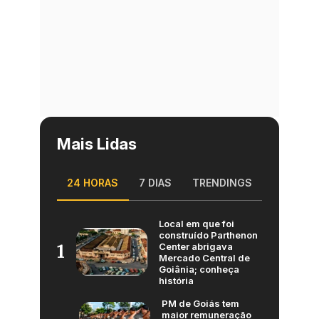
Mais Lidas
24 HORAS
7 DIAS
TRENDINGS
Local em que foi
construído Parthenon
Center abrigava
1
Mercado Central de
Goiânia; conheça
história
PM de Goiás tem
maior remuneração