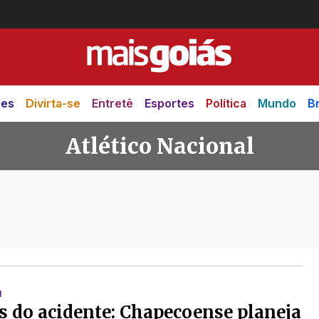
des
Divirta-se
Entretê
Esportes
Política
Mundo
Br
Atlético Nacional
ional
M
s do acidente: Chapecoense planeja