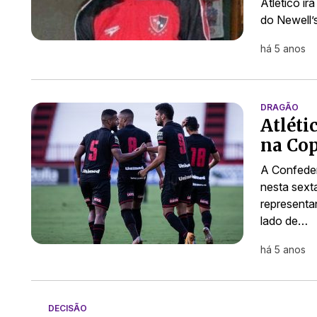
Atlético ir
do Newell’
há 5 anos
DRAGÃO
Atléti
na Co
A Confeder
nesta sext
representa
lado de…
há 5 anos
DECISÃO