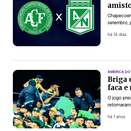
amisto
Chapecoens
setembro, 
há 14 dias
AMÉRICA DO
Briga 
faca e
O jogo pre
retornaram
há 1 anos