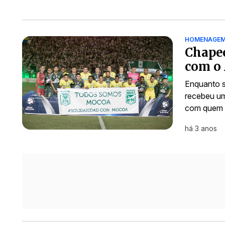
HOMENAGEM 
Chapec
com o 
Enquanto s
recebeu um
com quem t
há 3 anos