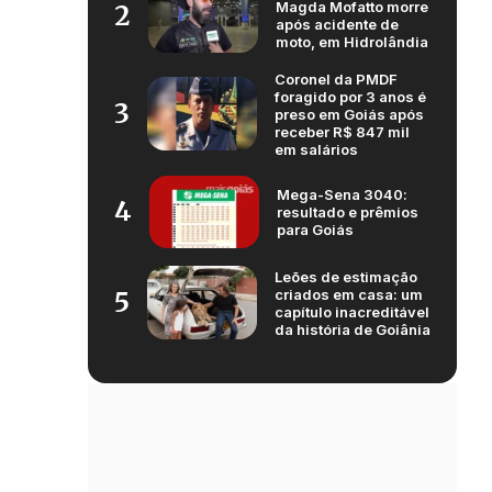
Magda Mofatto morre
2
após acidente de
moto, em Hidrolândia
Coronel da PMDF
foragido por 3 anos é
3
preso em Goiás após
receber R$ 847 mil
em salários
Mega-Sena 3040:
4
resultado e prêmios
para Goiás
Leões de estimação
criados em casa: um
5
capítulo inacreditável
da história de Goiânia