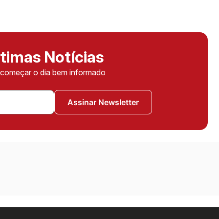
timas Notícias
ê começar o dia bem informado
Assinar Newsletter