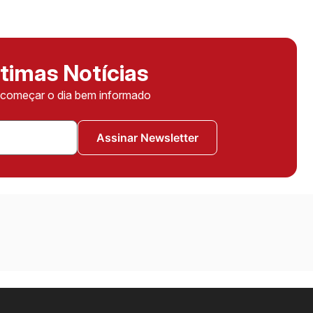
timas Notícias
ê começar o dia bem informado
Assinar Newsletter