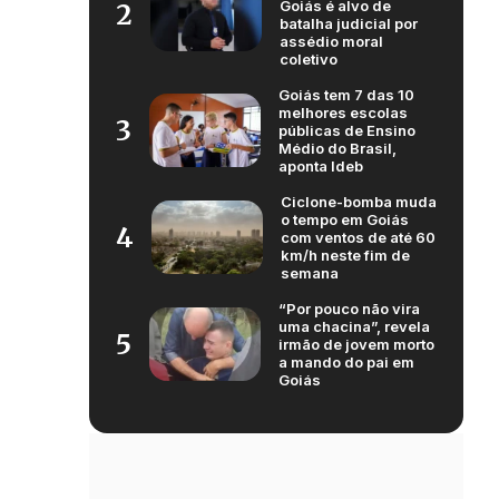
Goiás é alvo de
2
batalha judicial por
assédio moral
coletivo
Goiás tem 7 das 10
melhores escolas
3
públicas de Ensino
Médio do Brasil,
aponta Ideb
Ciclone-bomba muda
o tempo em Goiás
4
com ventos de até 60
km/h neste fim de
semana
“Por pouco não vira
uma chacina”, revela
5
irmão de jovem morto
a mando do pai em
Goiás