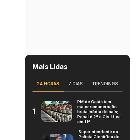
Mais Lidas
24 HORAS
7 DIAS
TRENDINGS
PM de Goiás tem
maior remuneração
1
bruta média do país;
Penal é 2ª e Civil fica
em 11º
Superintendente da
Polícia Científica de