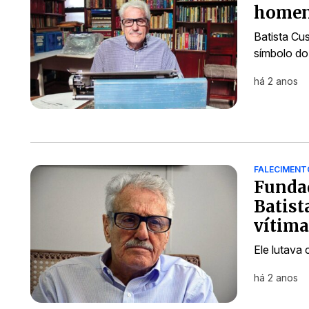
homen
Batista Cu
símbolo do
há 2 anos
FALECIMENT
Fundad
Batist
vítima
Ele lutava
há 2 anos