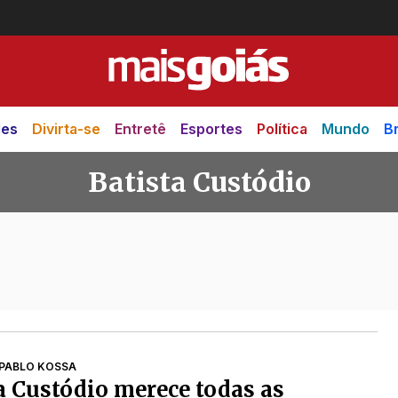
des
Divirta-se
Entretê
Esportes
Política
Mundo
Br
Batista Custódio
tódio
PABLO KOSSA
a Custódio merece todas as