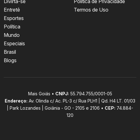
Divirta-se
Política de Privacidade
Entretê
Termos de Uso
Esportes
Política
Mundo
Especiais
Brasil
Blogs
Mais Goiás •
CNPJ:
55.794.755/0001-05
Endereço:
Av. Olinda c/ Ac. PL-3 c/ Rua PLH1 | Qd. H4 LT. 01/03
| Park Lozandes | Goiânia - GO - 2105 e 2106 •
CEP:
74.884-
120