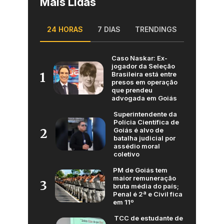
Mais Lidas
24 HORAS
7 DIAS
TRENDINGS
Caso Naskar: Ex-
jogador da Seleção
Brasileira está entre
1
presos em operação
que prendeu
advogada em Goiás
Superintendente da
Polícia Científica de
Goiás é alvo de
2
batalha judicial por
assédio moral
coletivo
PM de Goiás tem
maior remuneração
3
bruta média do país;
Penal é 2ª e Civil fica
em 11º
TCC de estudante de