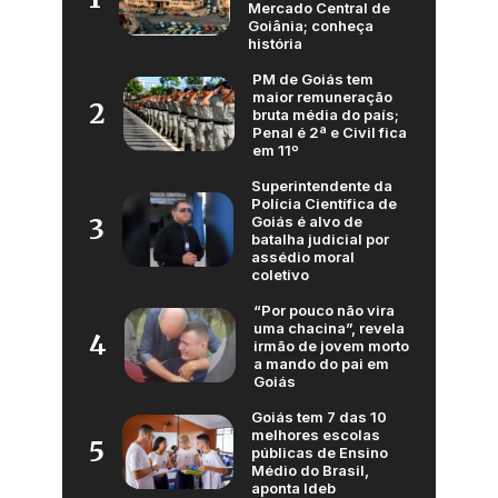
Mercado Central de
Goiânia; conheça
história
PM de Goiás tem
maior remuneração
2
bruta média do país;
Penal é 2ª e Civil fica
em 11º
Superintendente da
Polícia Científica de
Goiás é alvo de
3
batalha judicial por
assédio moral
coletivo
“Por pouco não vira
uma chacina”, revela
4
irmão de jovem morto
a mando do pai em
Goiás
Goiás tem 7 das 10
melhores escolas
5
públicas de Ensino
Médio do Brasil,
aponta Ideb