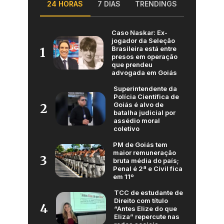
24 HORAS
7 DIAS
TRENDINGS
Caso Naskar: Ex-
jogador da Seleção
Brasileira está entre
1
presos em operação
que prendeu
advogada em Goiás
Superintendente da
Polícia Científica de
Goiás é alvo de
2
batalha judicial por
assédio moral
coletivo
PM de Goiás tem
maior remuneração
3
bruta média do país;
Penal é 2ª e Civil fica
em 11º
TCC de estudante de
Direito com título
4
“Antes Elize do que
Eliza” repercute nas