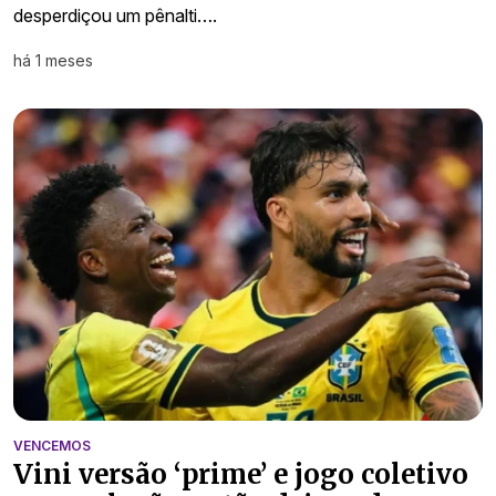
desperdiçou um pênalti….
há 1 meses
VENCEMOS
Vini versão ‘prime’ e jogo coletivo