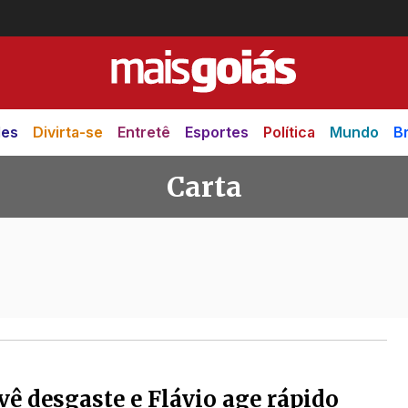
des
Divirta-se
Entretê
Esportes
Política
Mundo
Br
Carta
?
vê desgaste e Flávio age rápido