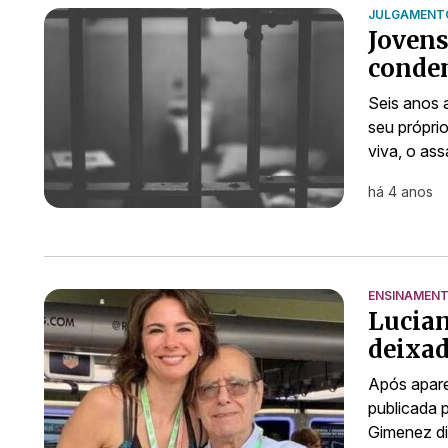
JULGAMENT
Jovens
conden
Seis anos 
seu própri
viva, o as
há 4 anos
ENSINAMEN
Lucian
deixad
Após apare
publicada 
Gimenez di