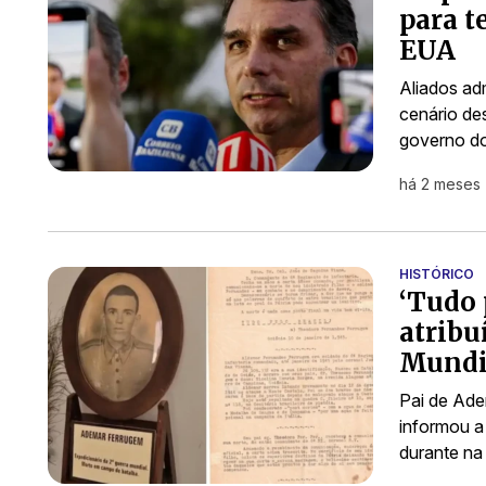
para t
EUA
Aliados ad
cenário de
governo d
há 2 meses
HISTÓRICO
‘Tudo p
atribu
Mundi
Pai de Ade
informou a 
durante na 