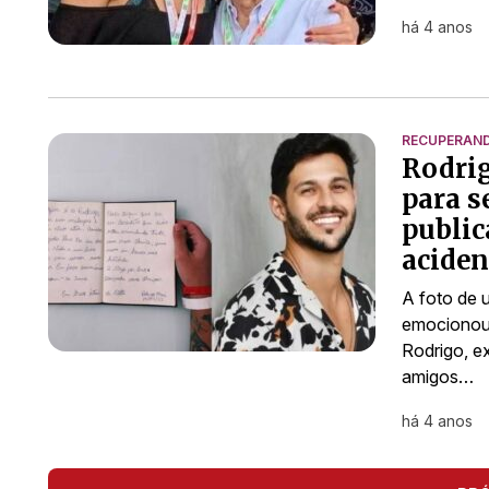
há 4 anos
RECUPERAN
Rodrig
para s
public
aciden
A foto de 
emocionou 
Rodrigo, ex
amigos…
há 4 anos