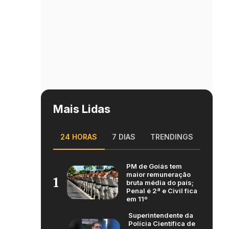
Mais Lidas
24 HORAS
7 DIAS
TRENDINGS
PM de Goiás tem
maior remuneração
1
bruta média do país;
Penal é 2ª e Civil fica
em 11º
Superintendente da
Polícia Científica de