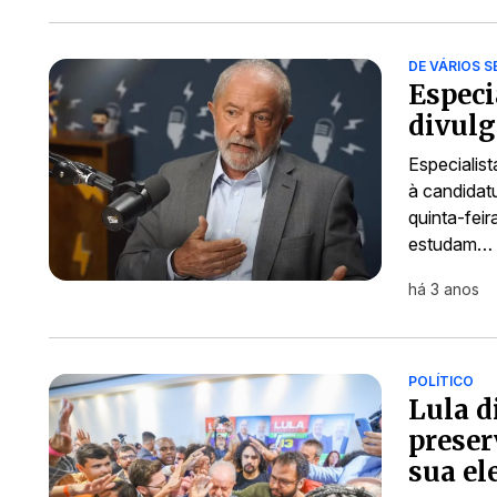
DE VÁRIOS 
Especi
divulg
Especialis
à candidatu
quinta-fei
estudam…
há 3 anos
POLÍTICO
Lula d
preser
sua el