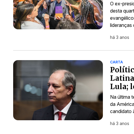
O ex-presid
desta quar
evangélico
lideranças
há 3 anos
CARTA
Políti
Latina
Lula; l
Na última t
da América
candidato 
há 3 anos