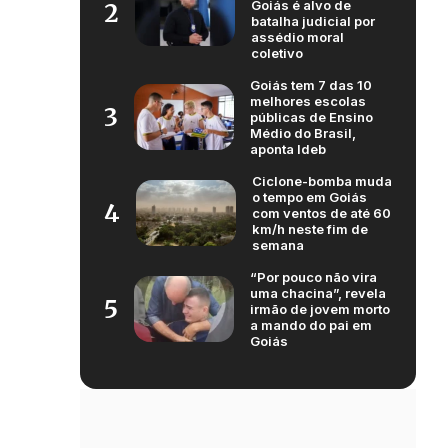
Goiás é alvo de
2
batalha judicial por
assédio moral
coletivo
Goiás tem 7 das 10
melhores escolas
3
públicas de Ensino
Médio do Brasil,
aponta Ideb
Ciclone-bomba muda
o tempo em Goiás
4
com ventos de até 60
km/h neste fim de
semana
“Por pouco não vira
uma chacina”, revela
5
irmão de jovem morto
a mando do pai em
Goiás