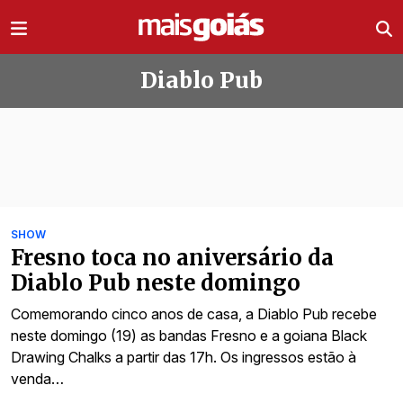
Ir direto pro conteúdo
Diablo Pub
Todas as notícias de Diablo Pub
SHOW
Fresno toca no aniversário da
Diablo Pub neste domingo
Comemorando cinco anos de casa, a Diablo Pub recebe
neste domingo (19) as bandas Fresno e a goiana Black
Drawing Chalks a partir das 17h. Os ingressos estão à
venda…