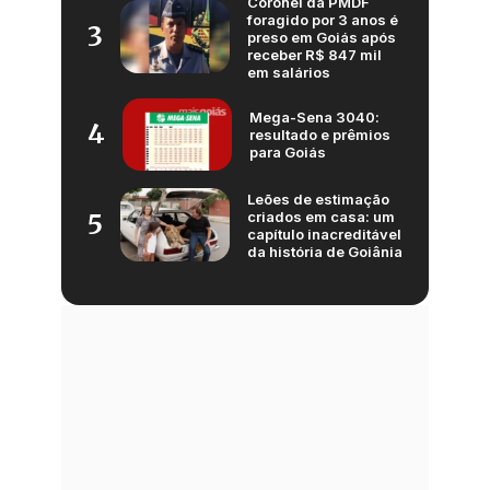
Coronel da PMDF
foragido por 3 anos é
3
preso em Goiás após
receber R$ 847 mil
em salários
Mega-Sena 3040:
4
resultado e prêmios
para Goiás
Leões de estimação
criados em casa: um
5
capítulo inacreditável
da história de Goiânia