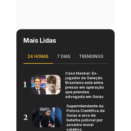
Mais Lidas
24 HORAS
7 DIAS
TRENDINGS
Caso Naskar: Ex-
jogador da Seleção
Brasileira está entre
1
presos em operação
que prendeu
advogada em Goiás
Superintendente da
Polícia Científica de
Goiás é alvo de
2
batalha judicial por
assédio moral
coletivo