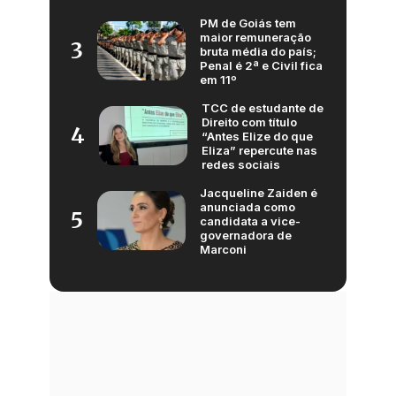
PM de Goiás tem
maior remuneração
3
bruta média do país;
Penal é 2ª e Civil fica
em 11º
TCC de estudante de
Direito com título
4
“Antes Elize do que
Eliza” repercute nas
redes sociais
Jacqueline Zaiden é
anunciada como
5
candidata a vice-
governadora de
Marconi