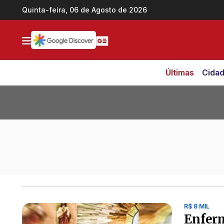
Ir direto pro conteúdo
Quinta-feira, 06 de Agosto de 2026
Últimas
Cida
Todas as notícias de Enfermeiro
R$ 8 MIL
Enferm