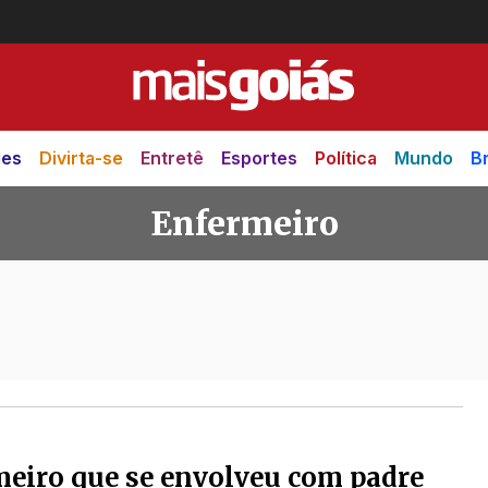
des
Divirta-se
Entretê
Esportes
Política
Mundo
Br
Enfermeiro
eiro que se envolveu com padre