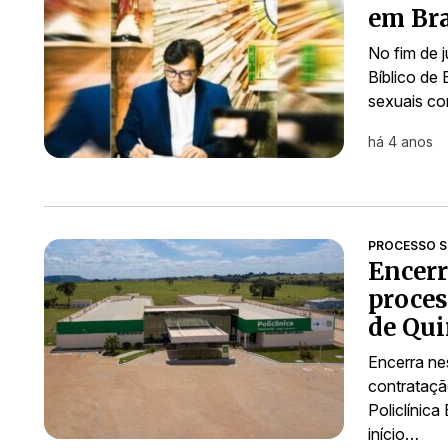
em Bra
No fim de 
Bíblico de 
sexuais co
há 4 anos
PROCESSO S
Encerr
proces
de Qui
Encerra nes
contrataçã
Policlínica
início…