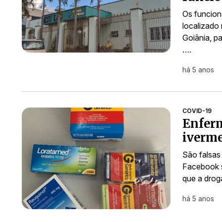
Os funcion
localizado
Goiânia, p
….
há 5 anos
COVID-19
Enferm
iverme
São falsas
Facebook s
que a drog
há 5 anos