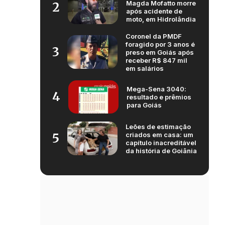
Magda Mofatto morre
2
após acidente de
moto, em Hidrolândia
Coronel da PMDF
foragido por 3 anos é
3
preso em Goiás após
receber R$ 847 mil
em salários
Mega-Sena 3040:
4
resultado e prêmios
para Goiás
Leões de estimação
criados em casa: um
5
capítulo inacreditável
da história de Goiânia