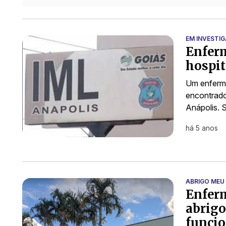
EM INVESTI
Enferm
hospit
Um enfermei
encontrado
Anápolis. S
há 5 anos
ABRIGO MEU
Enferm
abrigo
funcio