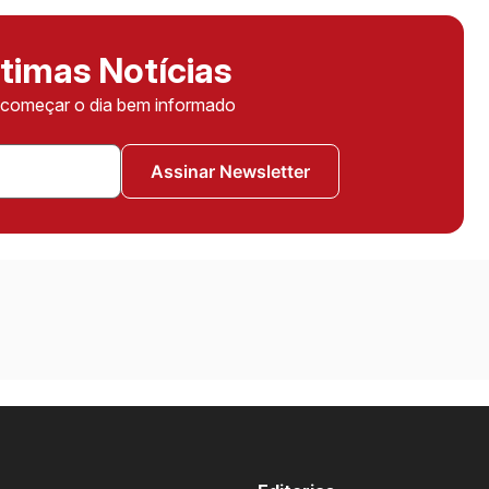
timas Notícias
ê começar o dia bem informado
Assinar Newsletter