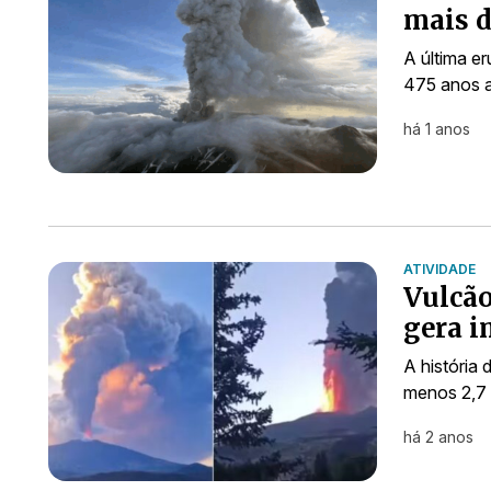
mais d
A última e
475 anos a
há 1 anos
ATIVIDADE
Vulcão
gera i
A história 
menos 2,7 
há 2 anos