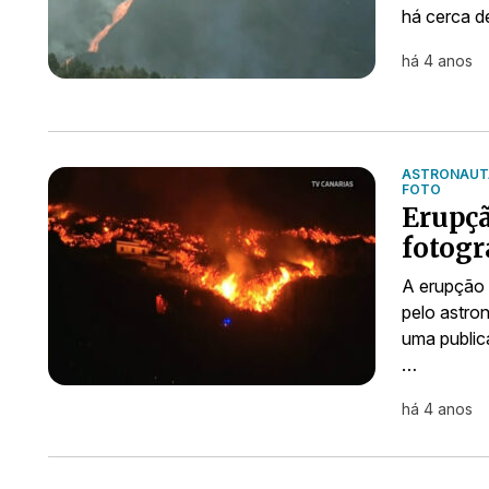
há cerca 
há 4 anos
ASTRONAUTA
FOTO
Erupçã
fotogr
A erupção 
pelo astro
uma public
…
há 4 anos