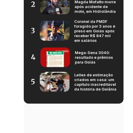
Magda Mofatto morre
2
após acidente de
moto, em Hidrolândia
Coronel da PMDF
foragido por 3 anos é
3
preso em Goiás após
receber R$ 847 mil
em salários
Mega-Sena 3040:
4
resultado e prêmios
para Goiás
Leões de estimação
criados em casa: um
5
capítulo inacreditável
da história de Goiânia