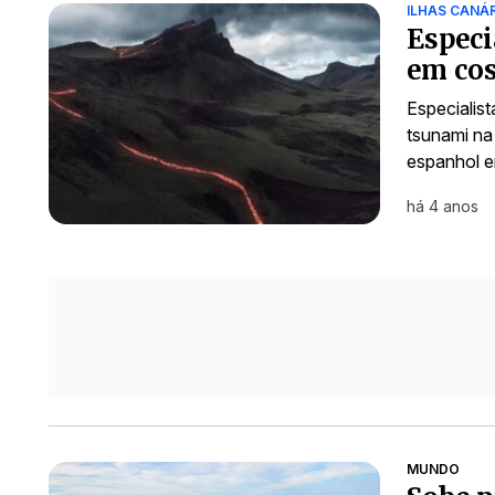
ILHAS CANÁ
Especi
em cos
Especialis
tsunami na
espanhol e
há 4 anos
MUNDO