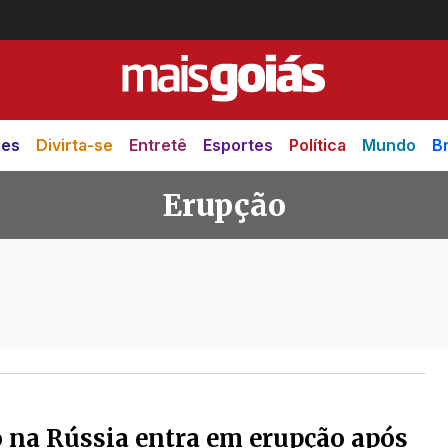
des
Divirta-se
Entretê
Esportes
Política
Mundo
Br
Erupção
 na Rússia entra em erupção após