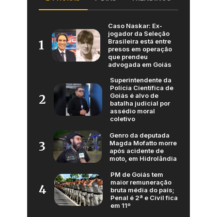
Caso Naskar: Ex-
jogador da Seleção
Brasileira está entre
1
presos em operação
que prendeu
advogada em Goiás
Superintendente da
Polícia Científica de
Goiás é alvo de
2
batalha judicial por
assédio moral
coletivo
Genro da deputada
Magda Mofatto morre
3
após acidente de
moto, em Hidrolândia
PM de Goiás tem
maior remuneração
4
bruta média do país;
Penal é 2ª e Civil fica
em 11º