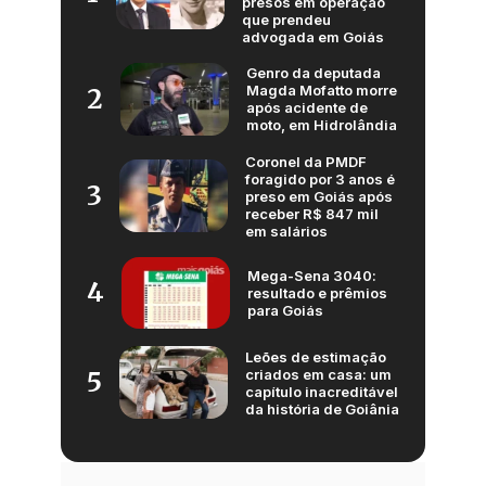
presos em operação
que prendeu
advogada em Goiás
Genro da deputada
Magda Mofatto morre
2
após acidente de
moto, em Hidrolândia
Coronel da PMDF
foragido por 3 anos é
3
preso em Goiás após
receber R$ 847 mil
em salários
Mega-Sena 3040:
4
resultado e prêmios
para Goiás
Leões de estimação
criados em casa: um
5
capítulo inacreditável
da história de Goiânia