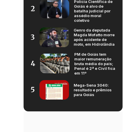
Polícia Científica de
Goiás é alvo de
2
batalha judicial por
assédio moral
coletivo
Genro da deputada
Magda Mofatto morre
3
após acidente de
moto, em Hidrolândia
PM de Goiás tem
maior remuneração
4
bruta média do país;
Penal é 2ª e Civil fica
em 11º
Mega-Sena 3040:
5
resultado e prêmios
para Goiás