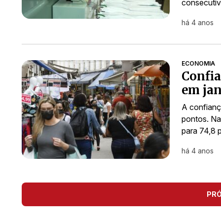
consecuti
há 4 anos
ECONOMIA
Confia
em jan
A confianç
pontos. Nas
para 74,8 
há 4 anos
PR