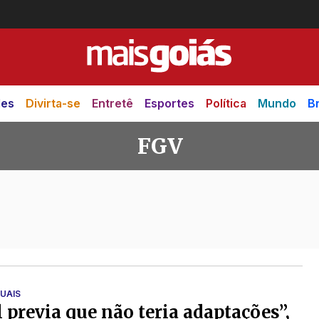
des
Divirta-se
Entretê
Esportes
Política
Mundo
Br
FGV
GUAIS
l previa que não teria adaptações”,