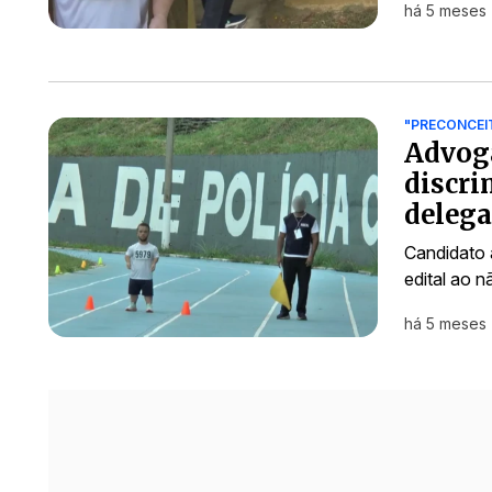
há 5 meses
"PRECONCEI
Advog
discri
deleg
Candidato 
edital ao n
há 5 meses