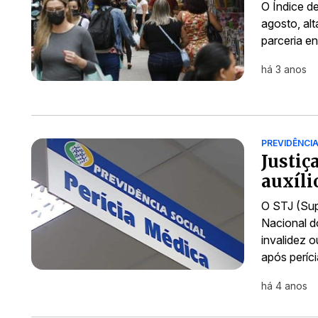
O Índice d
agosto, al
parceria e
há 3 anos
PREVIDÊNCI
Justiç
auxíli
O STJ (Supe
Nacional d
invalidez 
após períc
há 4 anos