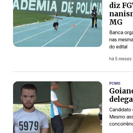
diz FG
nanism
MG
Banca orga
nas mesmas
do edital
há 5 meses
PCMG
Goian
delega
Candidato 
Mesmo assi
concorrênc