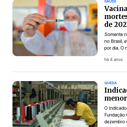
SAÚDE
Vacina
mortes
de 202
Somente no
no Brasil, 
por dia. O
há 4 anos
QUEDA
Indica
menor 
O Indicado
Fundação G
dezembro d