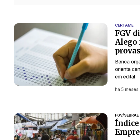
CERTAME
FGV di
Alego 
provas
Banca orga
orienta ca
em edital
há 5 meses
FGV/SEBRAE
Índice
Empres