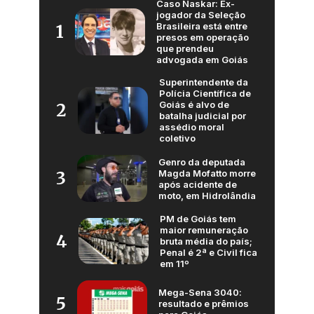
Caso Naskar: Ex-
jogador da Seleção
Brasileira está entre
1
presos em operação
que prendeu
advogada em Goiás
Superintendente da
Polícia Científica de
Goiás é alvo de
2
batalha judicial por
assédio moral
coletivo
Genro da deputada
Magda Mofatto morre
3
após acidente de
moto, em Hidrolândia
PM de Goiás tem
maior remuneração
4
bruta média do país;
Penal é 2ª e Civil fica
em 11º
Mega-Sena 3040:
5
resultado e prêmios