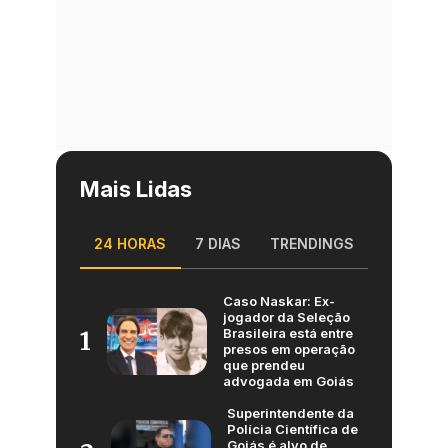
Mais Lidas
24 HORAS
7 DIAS
TRENDINGS
Caso Naskar: Ex-
jogador da Seleção
Brasileira está entre
1
presos em operação
que prendeu
advogada em Goiás
Superintendente da
Polícia Científica de
Goiás é alvo de