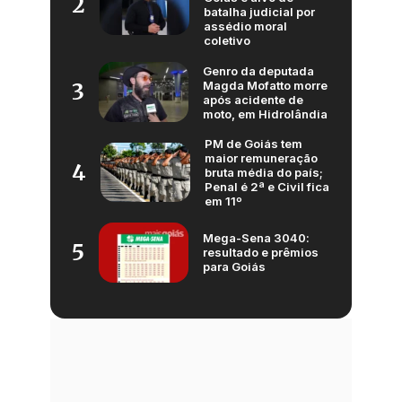
2
batalha judicial por
assédio moral
coletivo
Genro da deputada
Magda Mofatto morre
3
após acidente de
moto, em Hidrolândia
PM de Goiás tem
maior remuneração
4
bruta média do país;
Penal é 2ª e Civil fica
em 11º
Mega-Sena 3040:
5
resultado e prêmios
para Goiás