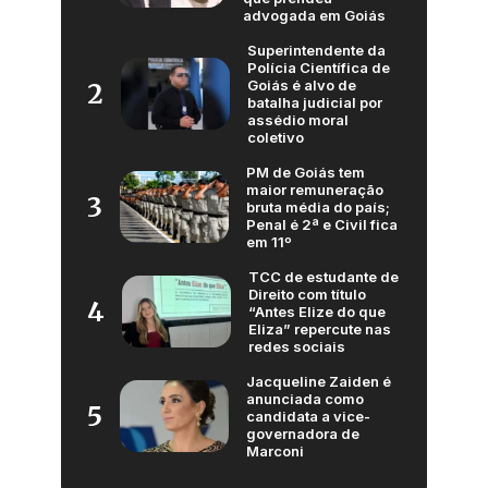
advogada em Goiás
Superintendente da
Polícia Científica de
Goiás é alvo de
2
batalha judicial por
assédio moral
coletivo
PM de Goiás tem
maior remuneração
3
bruta média do país;
Penal é 2ª e Civil fica
em 11º
TCC de estudante de
Direito com título
4
“Antes Elize do que
Eliza” repercute nas
redes sociais
Jacqueline Zaiden é
anunciada como
5
candidata a vice-
governadora de
Marconi