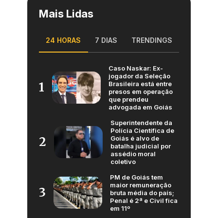
Mais Lidas
24 HORAS
7 DIAS
TRENDINGS
Caso Naskar: Ex-
jogador da Seleção
Brasileira está entre
1
presos em operação
que prendeu
advogada em Goiás
Superintendente da
Polícia Científica de
Goiás é alvo de
2
batalha judicial por
assédio moral
coletivo
PM de Goiás tem
maior remuneração
3
bruta média do país;
Penal é 2ª e Civil fica
em 11º