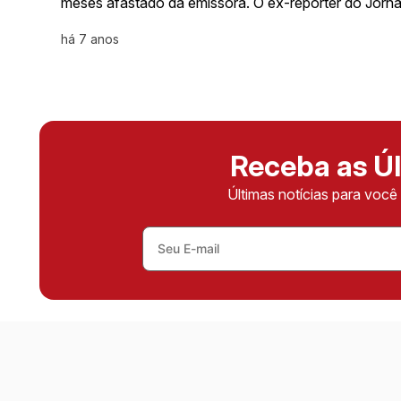
meses afastado da emissora. O ex-repórter do Jorn
há 7 anos
Receba as Úl
Últimas notícias para voc