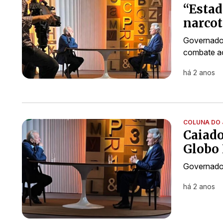
“Estad
narcot
Governador
combate ao
há 2 anos
COLUNA DO 
Caiado
Globo
Governador
há 2 anos