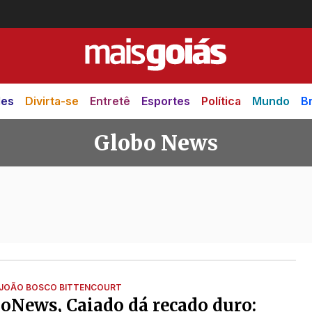
des
Divirta-se
Entretê
Esportes
Política
Mundo
Br
Globo News
JOÃO BOSCO BITTENCOURT
oNews, Caiado dá recado duro: