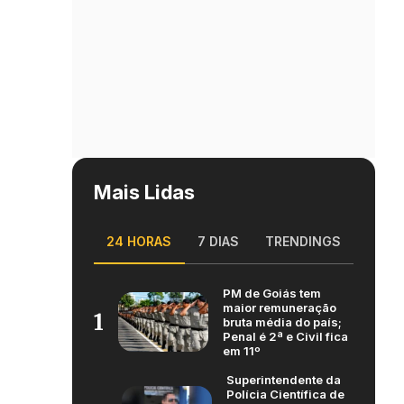
Mais Lidas
24 HORAS
7 DIAS
TRENDINGS
PM de Goiás tem
maior remuneração
1
bruta média do país;
Penal é 2ª e Civil fica
em 11º
Superintendente da
Polícia Científica de