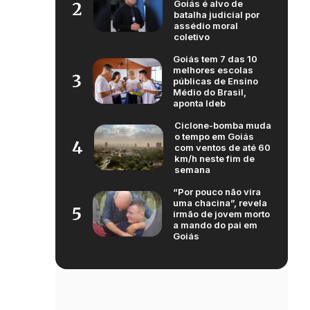
Goiás é alvo de
2
batalha judicial por
assédio moral
coletivo
Goiás tem 7 das 10
melhores escolas
3
públicas de Ensino
Médio do Brasil,
aponta Ideb
Ciclone-bomba muda
o tempo em Goiás
4
com ventos de até 60
km/h neste fim de
semana
“Por pouco não vira
uma chacina”, revela
5
irmão de jovem morto
a mando do pai em
Goiás