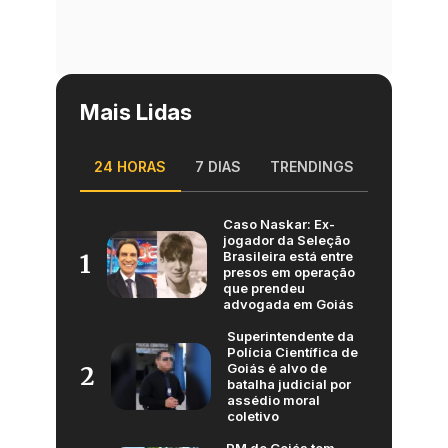
Mais Lidas
24 HORAS
7 DIAS
TRENDINGS
Caso Naskar: Ex-
jogador da Seleção
Brasileira está entre
1
presos em operação
que prendeu
advogada em Goiás
Superintendente da
Polícia Científica de
Goiás é alvo de
2
batalha judicial por
assédio moral
coletivo