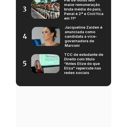
PM de Goiás tem
maior remuneração
3
bruta média do país;
Penal é 2ª e Civil fica
em 11º
Jacqueline Zaiden é
anunciada como
4
candidata a vice-
governadora de
Marconi
TCC de estudante de
Direito com título
5
“Antes Elize do que
Eliza” repercute nas
redes sociais