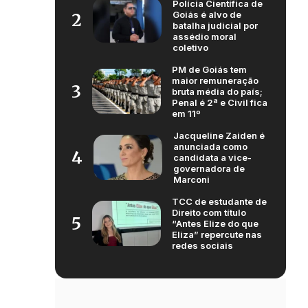
Polícia Científica de
Goiás é alvo de
2
batalha judicial por
assédio moral
coletivo
PM de Goiás tem
maior remuneração
3
bruta média do país;
Penal é 2ª e Civil fica
em 11º
Jacqueline Zaiden é
anunciada como
4
candidata a vice-
governadora de
Marconi
TCC de estudante de
Direito com título
5
“Antes Elize do que
Eliza” repercute nas
redes sociais