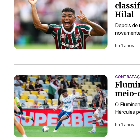
classi
Hilal
Depois de 
novamente e
há 1 anos
CONTRATA
Flumin
meio-c
O Flumine
Hércules p
há 1 anos