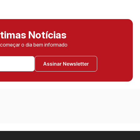
timas Notícias
ê começar o dia bem informado
Assinar Newsletter