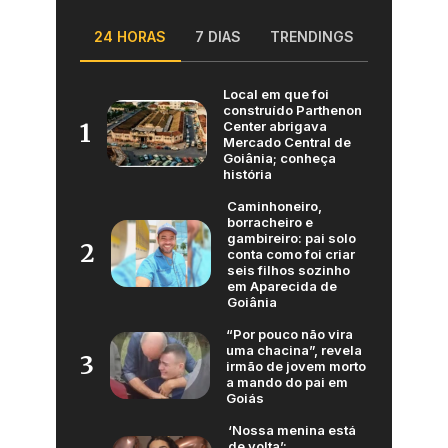
24 HORAS
7 DIAS
TRENDINGS
Local em que foi
construído Parthenon
Center abrigava
1
Mercado Central de
Goiânia; conheça
história
Caminhoneiro,
borracheiro e
gambireiro: pai solo
2
conta como foi criar
seis filhos sozinho
em Aparecida de
Goiânia
“Por pouco não vira
uma chacina”, revela
3
irmão de jovem morto
a mando do pai em
Goiás
‘Nossa menina está
de volta’: