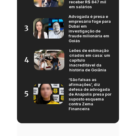
receber R$ 847 mil
em salários
Advogada é presa e
empresário foge para
Dubai em
3
investigação de
fraude milionária em
Goiás
Leões de estimação
criados em casa: um
4
capítulo
inacreditável da
história de Goiânia
‘São falsas as
afirmações’, diz
defesa de advogada
5
de Anápolis presa por
suposto esquema
contra Zema
Financeira