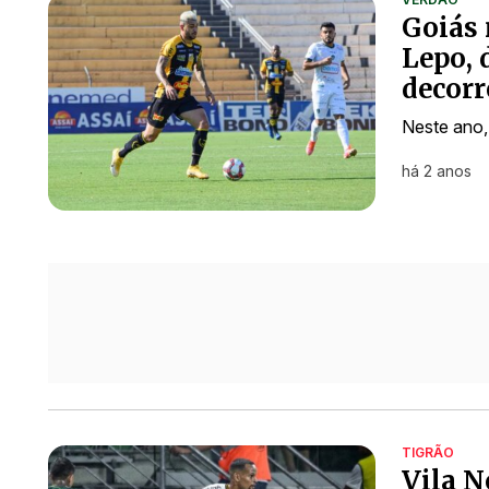
Goiás 
Lepo, 
decorr
Neste ano,
há 2 anos
TIGRÃO
Vila N