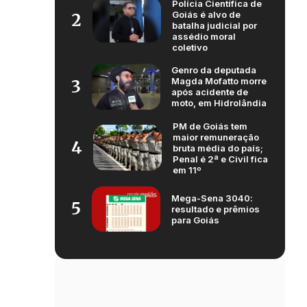
Polícia Científica de
Goiás é alvo de
2
batalha judicial por
assédio moral
coletivo
Genro da deputada
Magda Mofatto morre
3
após acidente de
moto, em Hidrolândia
PM de Goiás tem
maior remuneração
4
bruta média do país;
Penal é 2ª e Civil fica
em 11º
Mega-Sena 3040:
5
resultado e prêmios
para Goiás