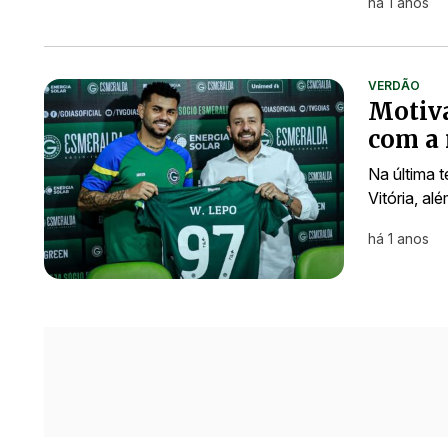
há 1 anos
VERDÃO
Motiva
com a 
Na última t
Vitória, al
há 1 anos