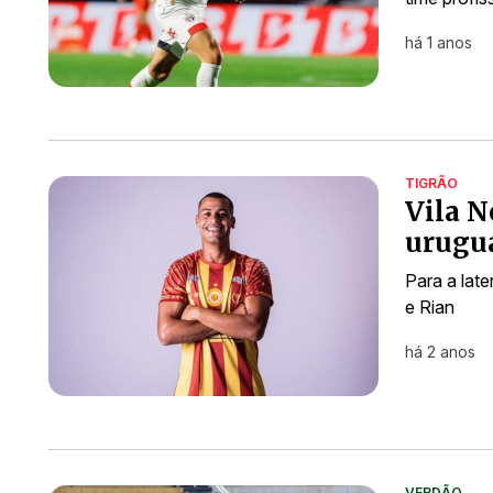
há 1 anos
TIGRÃO
Vila N
urugua
Para a late
e Rian
há 2 anos
VERDÃO