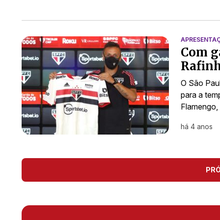
APRESENTA
Com ga
Rafinh
O São Paul
para a tem
Flamengo, 
há 4 anos
PR