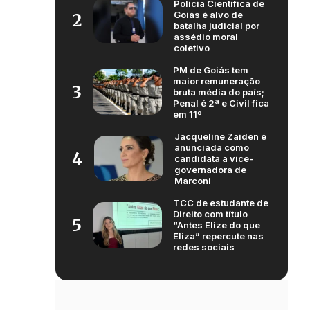
Polícia Científica de
Goiás é alvo de
2
batalha judicial por
assédio moral
coletivo
PM de Goiás tem
maior remuneração
3
bruta média do país;
Penal é 2ª e Civil fica
em 11º
Jacqueline Zaiden é
anunciada como
4
candidata a vice-
governadora de
Marconi
TCC de estudante de
Direito com título
5
“Antes Elize do que
Eliza” repercute nas
redes sociais