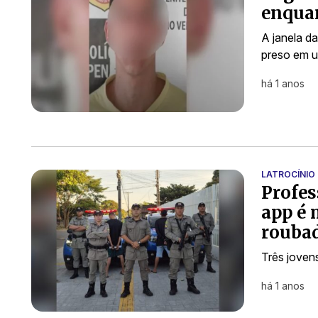
enquan
A janela d
preso em 
há 1 anos
LATROCÍNIO
Profes
app é 
rouba
Três joven
há 1 anos