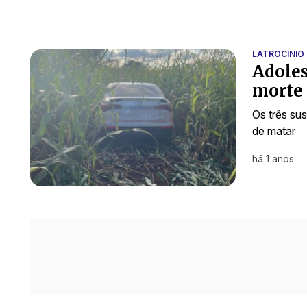
LATROCÍNIO
Adoles
morte 
Os três su
de matar
há 1 anos