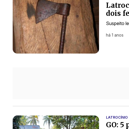
Latroc
dois f
Suspeito l
há 1 anos
LATROCÍNIO
GO: 5 