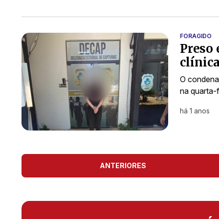
FORAGIDO
Preso 
clínic
O condenad
na quarta-f
há 1 anos
ANTERIORES