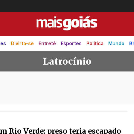
des
Divirta-se
Entretê
Esportes
Política
Mundo
Br
Latrocínio
m Rio Verde: preso teria escapado