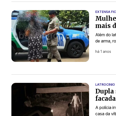
EXTENSA FIC
Mulher
mais d
Além do la
de arma, ro
há 1 anos
LATROCINIO
Dupla 
facada
A polícia i
casa da ví