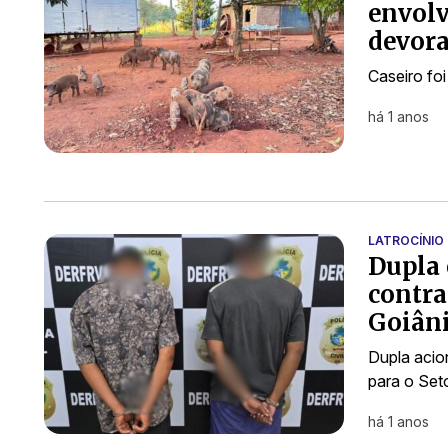
envolv
devora
Caseiro foi
há 1 anos
LATROCÍNIO
Dupla 
contra
Goiân
Dupla acio
para o Set
há 1 anos