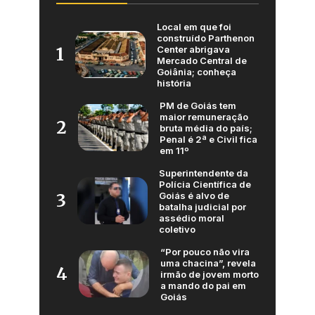
Local em que foi
construído Parthenon
Center abrigava
1
Mercado Central de
Goiânia; conheça
história
PM de Goiás tem
maior remuneração
2
bruta média do país;
Penal é 2ª e Civil fica
em 11º
Superintendente da
Polícia Científica de
Goiás é alvo de
3
batalha judicial por
assédio moral
coletivo
“Por pouco não vira
uma chacina”, revela
4
irmão de jovem morto
a mando do pai em
Goiás