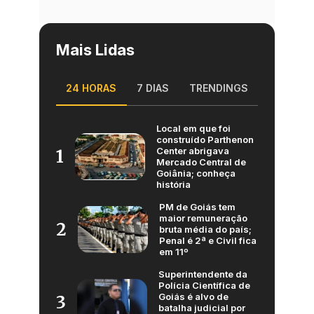
Mais Lidas
24 HORAS
7 DIAS
TRENDINGS
Local em que foi
construído Parthenon
Center abrigava
1
Mercado Central de
Goiânia; conheça
história
PM de Goiás tem
maior remuneração
2
bruta média do país;
Penal é 2ª e Civil fica
em 11º
Superintendente da
Polícia Científica de
Goiás é alvo de
3
batalha judicial por