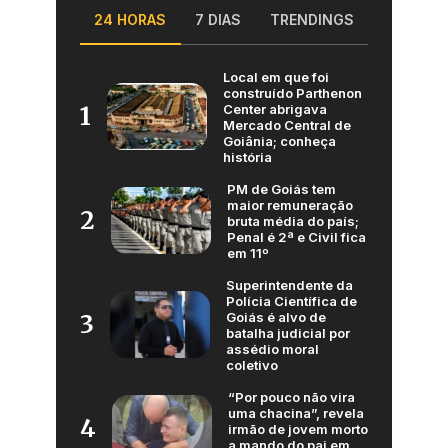
24 HORAS
7 DIAS
TRENDINGS
Local em que foi
construído Parthenon
Center abrigava
1
Mercado Central de
Goiânia; conheça
história
PM de Goiás tem
maior remuneração
2
bruta média do país;
Penal é 2ª e Civil fica
em 11º
Superintendente da
Polícia Científica de
Goiás é alvo de
3
batalha judicial por
assédio moral
coletivo
“Por pouco não vira
uma chacina”, revela
4
irmão de jovem morto
a mando do pai em