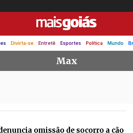
des
Divirta-se
Entretê
Esportes
Política
Mundo
Br
Max
denuncia omissão de socorro a cão