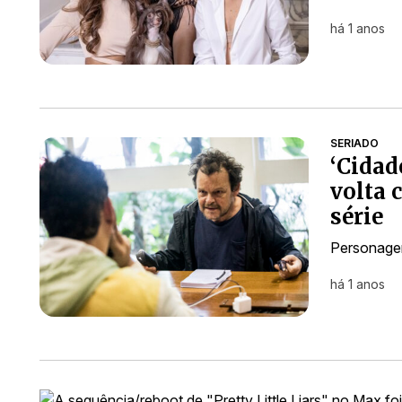
há 1 anos
SERIADO
‘Cidad
volta 
série
Personagem
há 1 anos