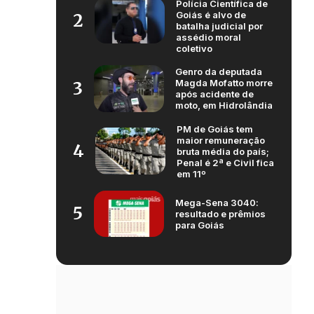
Polícia Científica de
Goiás é alvo de
2
batalha judicial por
assédio moral
coletivo
Genro da deputada
Magda Mofatto morre
3
após acidente de
moto, em Hidrolândia
PM de Goiás tem
maior remuneração
4
bruta média do país;
Penal é 2ª e Civil fica
em 11º
Mega-Sena 3040:
5
resultado e prêmios
para Goiás