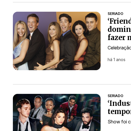
SERIADO
‘Frien
domin
fazer 
Celebração
há 1 anos
SERIADO
‘Indus
tempo
Show foi c