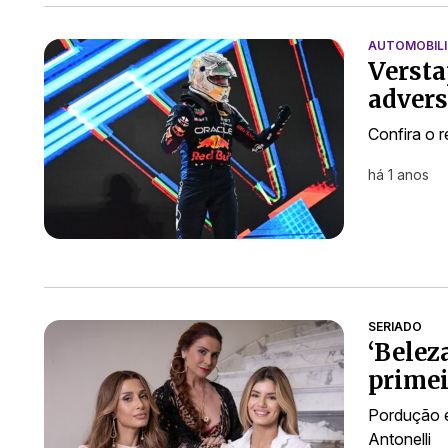
AUTOMOBIL
Versta
advers
Confira o 
há 1 anos
SERIADO
‘Belez
primei
Pordução é
Antonelli