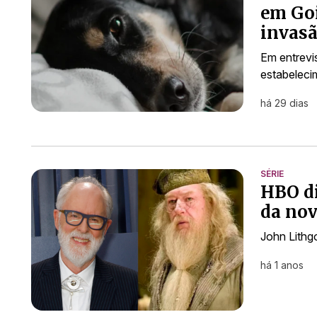
em Goi
invas
Em entrevis
estabeleci
há 29 dias
SÉRIE
HBO di
da nov
John Lithg
há 1 anos