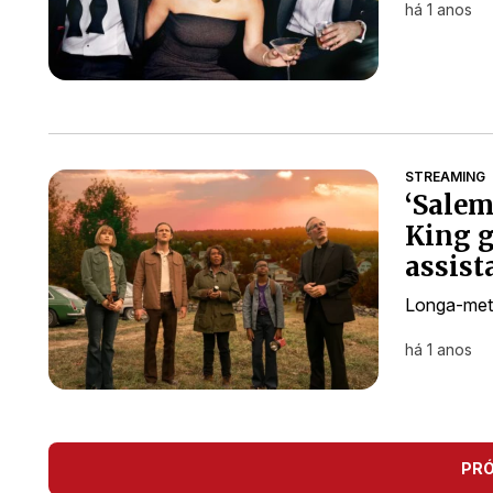
há 1 anos
STREAMING
‘Salem
King g
assist
Longa-metr
há 1 anos
PR