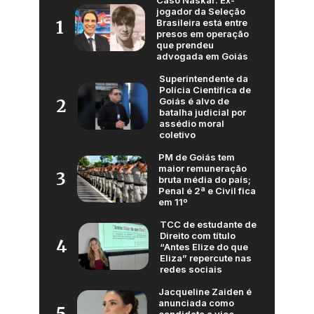
jogador da Seleção
Brasileira está entre
1
presos em operação
que prendeu
advogada em Goiás
Superintendente da
Polícia Científica de
Goiás é alvo de
2
batalha judicial por
assédio moral
coletivo
PM de Goiás tem
maior remuneração
3
bruta média do país;
Penal é 2ª e Civil fica
em 11º
TCC de estudante de
Direito com título
4
“Antes Elize do que
Eliza” repercute nas
redes sociais
Jacqueline Zaiden é
anunciada como
5
candidata a vice-