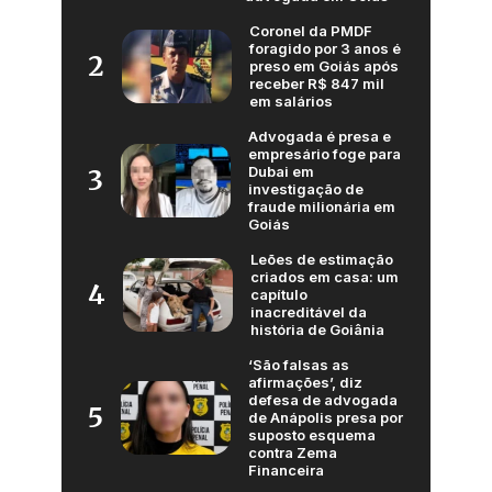
Coronel da PMDF
foragido por 3 anos é
2
preso em Goiás após
receber R$ 847 mil
em salários
Advogada é presa e
empresário foge para
Dubai em
3
investigação de
fraude milionária em
Goiás
Leões de estimação
criados em casa: um
4
capítulo
inacreditável da
história de Goiânia
‘São falsas as
afirmações’, diz
defesa de advogada
5
de Anápolis presa por
suposto esquema
contra Zema
Financeira