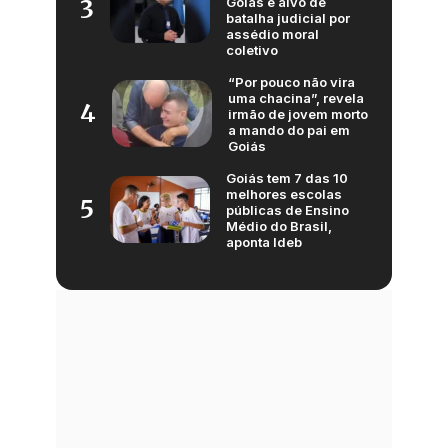
Goiás é alvo de
3
batalha judicial por
assédio moral
coletivo
“Por pouco não vira
uma chacina”, revela
4
irmão de jovem morto
a mando do pai em
Goiás
Goiás tem 7 das 10
melhores escolas
5
públicas de Ensino
Médio do Brasil,
aponta Ideb