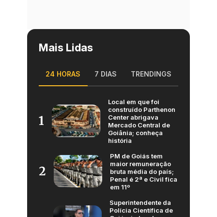
Mais Lidas
24 HORAS
7 DIAS
TRENDINGS
Local em que foi
construído Parthenon
Center abrigava
1
Mercado Central de
Goiânia; conheça
história
PM de Goiás tem
maior remuneração
2
bruta média do país;
Penal é 2ª e Civil fica
em 11º
Superintendente da
Polícia Científica de