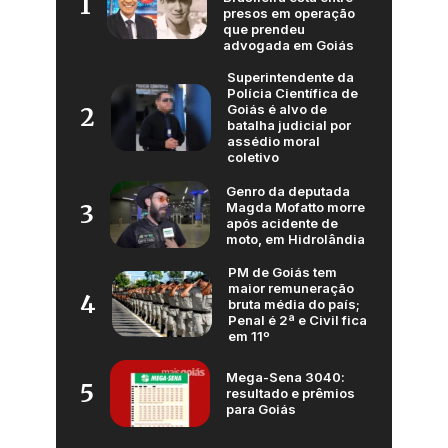
1
presos em operação
que prendeu
advogada em Goiás
Superintendente da
Polícia Científica de
Goiás é alvo de
2
batalha judicial por
assédio moral
coletivo
Genro da deputada
Magda Mofatto morre
3
após acidente de
moto, em Hidrolândia
PM de Goiás tem
maior remuneração
4
bruta média do país;
Penal é 2ª e Civil fica
em 11º
Mega-Sena 3040:
5
resultado e prêmios
para Goiás