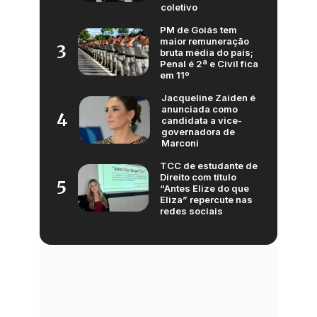
coletivo
PM de Goiás tem
maior remuneração
3
bruta média do país;
Penal é 2ª e Civil fica
em 11º
Jacqueline Zaiden é
anunciada como
4
candidata a vice-
governadora de
Marconi
TCC de estudante de
Direito com título
5
“Antes Elize do que
Eliza” repercute nas
redes sociais