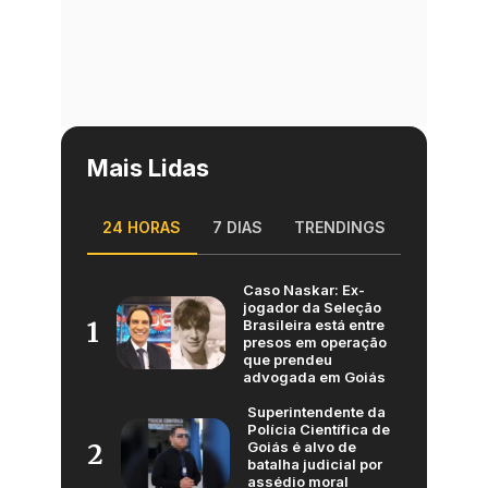
Mais Lidas
24 HORAS
7 DIAS
TRENDINGS
Caso Naskar: Ex-
jogador da Seleção
Brasileira está entre
1
presos em operação
que prendeu
advogada em Goiás
Superintendente da
Polícia Científica de
Goiás é alvo de
2
batalha judicial por
assédio moral