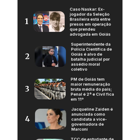
Caso Naskar: Ex-
jogador da Seleção
Brasileira está entre
1
presos em operação
que prendeu
advogada em Goiás
Superintendente da
Polícia Científica de
Goiás é alvo de
2
batalha judicial por
assédio moral
coletivo
PM de Goiás tem
maior remuneração
3
bruta média do país;
Penal é 2ª e Civil fica
em 11º
Jacqueline Zaiden é
anunciada como
4
candidata a vice-
governadora de
Marconi
TCC de estudante de