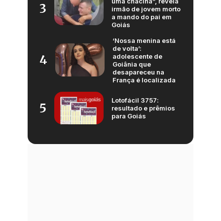
uma chacina”, revela
3
irmão de jovem morto
a mando do pai em
Goiás
‘Nossa menina está
de volta’:
adolescente de
4
Goiânia que
desapareceu na
França é localizada
Lotofácil 3757:
5
resultado e prêmios
para Goiás