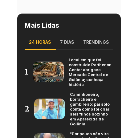
Mais Lidas
24 HORAS
7 DIAS
TRENDINGS
Local em que foi
construído Parthenon
Center abrigava
1
Mercado Central de
Goiânia; conheça
história
Caminhoneiro,
borracheiro e
gambireiro: pai solo
2
conta como foi criar
seis filhos sozinho
em Aparecida de
Goiânia
“Por pouco não vira