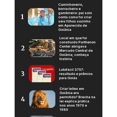
Caminhoneiro,
borracheiro e
gambireiro: pai solo
1
conta como foi criar
seis filhos sozinho
em Aparecida de
Goiânia
Local em que foi
construído Parthenon
Center abrigava
2
Mercado Central de
Goiânia; conheça
história
Lotofácil 3757:
3
resultado e prêmios
para Goiás
Criar leões em
Goiânia era
permitido? Brecha na
4
lei explica prática
nos anos 1970 e
1980