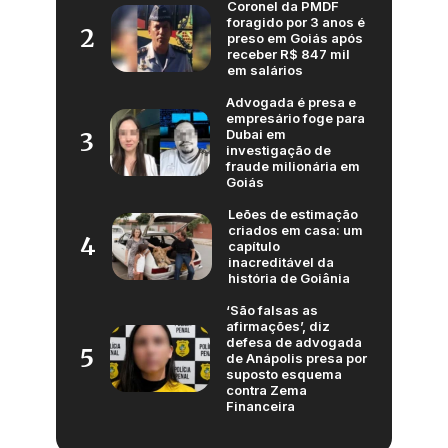
Coronel da PMDF
foragido por 3 anos é
2
preso em Goiás após
receber R$ 847 mil
em salários
Advogada é presa e
empresário foge para
Dubai em
3
investigação de
fraude milionária em
Goiás
Leões de estimação
criados em casa: um
4
capítulo
inacreditável da
história de Goiânia
‘São falsas as
afirmações’, diz
defesa de advogada
5
de Anápolis presa por
suposto esquema
contra Zema
Financeira