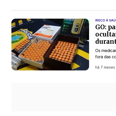
RISCO À SAÚ
GO: pa
oculta
duran
Os medicam
fora das co
há 7 meses