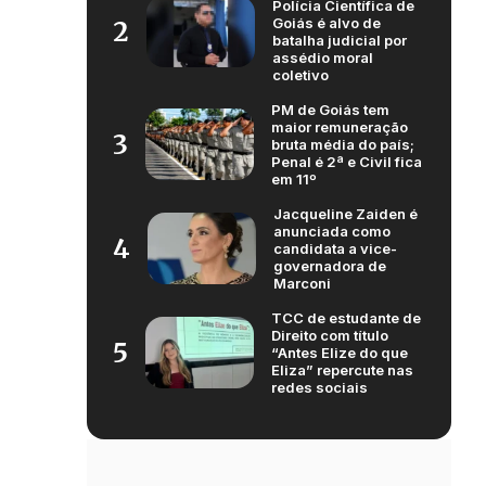
Polícia Científica de
Goiás é alvo de
2
batalha judicial por
assédio moral
coletivo
PM de Goiás tem
maior remuneração
3
bruta média do país;
Penal é 2ª e Civil fica
em 11º
Jacqueline Zaiden é
anunciada como
4
candidata a vice-
governadora de
Marconi
TCC de estudante de
Direito com título
5
“Antes Elize do que
Eliza” repercute nas
redes sociais