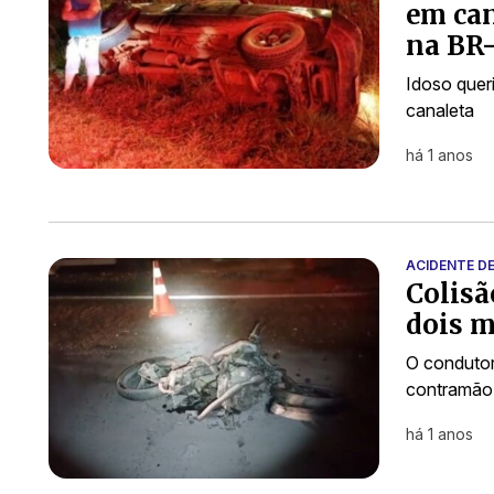
em can
na BR
Idoso queri
canaleta
há 1 anos
ACIDENTE D
Colisã
dois m
O condutor
contramão 
há 1 anos