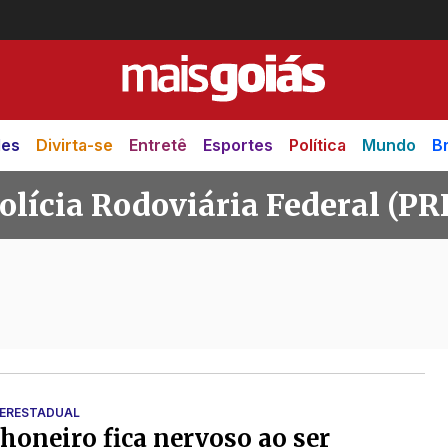
des
Divirta-se
Entretê
Esportes
Política
Mundo
Br
olícia Rodoviária Federal (PR
viária Federal (PRF)
TERESTADUAL
oneiro fica nervoso ao ser