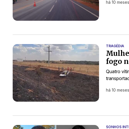
há 10 mese
TRAGÉDIA
Mulher
fogo n
Quatro vít
transporta
há 10 mese
SONHOS INT