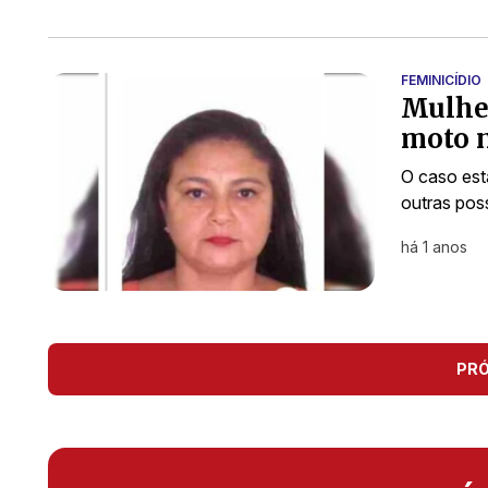
FEMINICÍDIO
Mulher
moto n
O caso est
outras poss
há 1 anos
PR