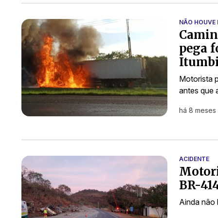
NÃO HOUVE 
Caminh
pega f
Itumb
Motorista 
antes que 
há 8 meses
ACIDENTE
Motori
BR-414
Ainda não 