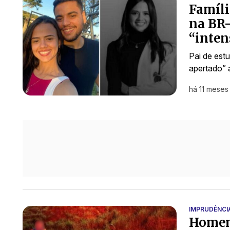
Famíli
na BR-
“inte
Pai de est
apertado” 
há 11 meses
IMPRUDÊNCI
Homem