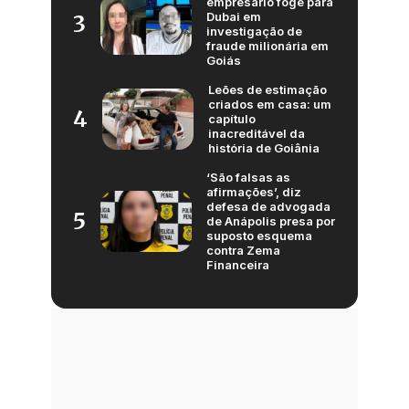
empresário foge para
Dubai em
3
investigação de
fraude milionária em
Goiás
Leões de estimação
criados em casa: um
4
capítulo
inacreditável da
história de Goiânia
‘São falsas as
afirmações’, diz
defesa de advogada
5
de Anápolis presa por
suposto esquema
contra Zema
Financeira