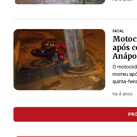
FATAL
Motoci
após c
Anápol
O motocicl
morreu após
quinta-fei
há 4 anos
PR