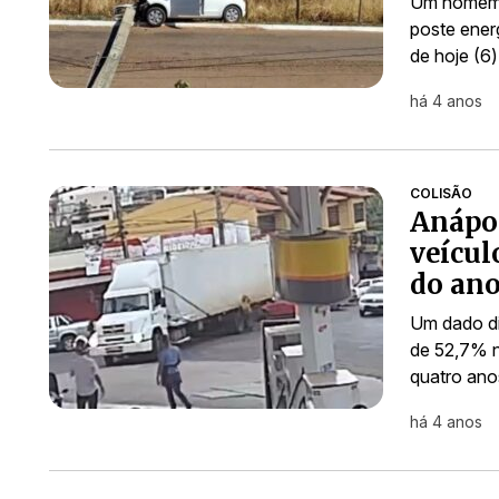
Um homem d
poste ener
de hoje (6
há 4 anos
COLISÃO
Anápol
veícul
do an
Um dado di
de 52,7% n
quatro anos
há 4 anos