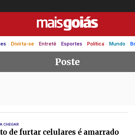
des
Divirta-se
Entretê
Esportes
Política
Mundo
Br
Poste
IA CHEGAR
to de furtar celulares é amarrado