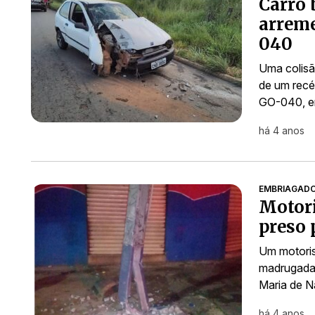
Carro 
arreme
040
Uma colisã
de um recé
GO-040, en
há 4 anos
EMBRIAGAD
Motori
preso 
Um motoris
madrugada 
Maria de Na
há 4 anos