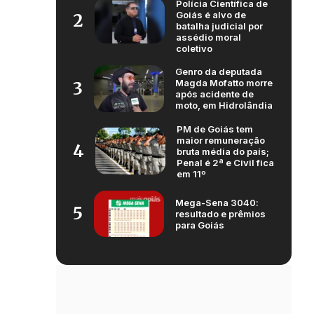
Polícia Científica de
Goiás é alvo de
2
batalha judicial por
assédio moral
coletivo
Genro da deputada
Magda Mofatto morre
3
após acidente de
moto, em Hidrolândia
PM de Goiás tem
maior remuneração
4
bruta média do país;
Penal é 2ª e Civil fica
em 11º
Mega-Sena 3040:
5
resultado e prêmios
para Goiás