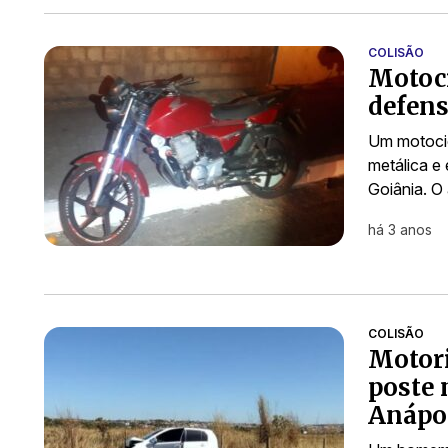
COLISÃO
Motoci
defens
Um motocic
metálica e
Goiânia. O
há 3 anos
COLISÃO
Motori
poste 
Anápo