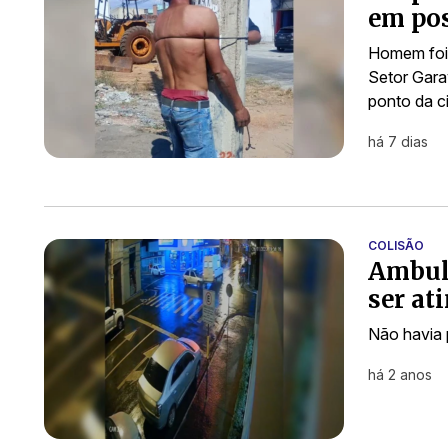
em pos
Homem foi 
Setor Garav
ponto da c
há 7 dias
COLISÃO
Ambul
ser at
Não havia 
há 2 anos