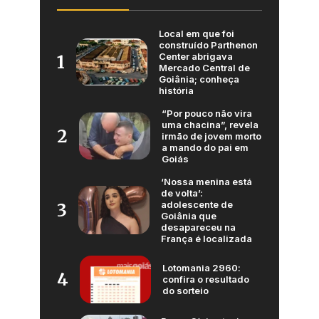
Local em que foi
construído Parthenon
Center abrigava
1
Mercado Central de
Goiânia; conheça
história
“Por pouco não vira
uma chacina”, revela
2
irmão de jovem morto
a mando do pai em
Goiás
‘Nossa menina está
de volta’:
adolescente de
3
Goiânia que
desapareceu na
França é localizada
Lotomania 2960:
4
confira o resultado
do sorteio