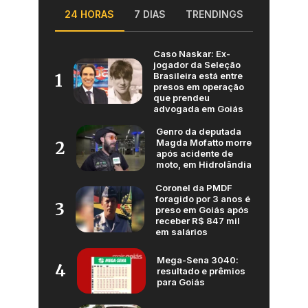
24 HORAS
7 DIAS
TRENDINGS
Caso Naskar: Ex-
jogador da Seleção
Brasileira está entre
1
presos em operação
que prendeu
advogada em Goiás
Genro da deputada
Magda Mofatto morre
2
após acidente de
moto, em Hidrolândia
Coronel da PMDF
foragido por 3 anos é
3
preso em Goiás após
receber R$ 847 mil
em salários
Mega-Sena 3040:
4
resultado e prêmios
para Goiás