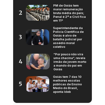
PM de Goiás tem
maior remuneração
2
bruta média do país;
Penal é 2ª e Civil fica
em 11º
Superintendente da
Polícia Científica de
Goiás é alvo de
3
batalha judicial por
assédio moral
coletivo
“Por pouco não vira
uma chacina”, revela
4
irmão de jovem morto
a mando do pai em
Goiás
Goiás tem 7 das 10
melhores escolas
5
públicas de Ensino
Médio do Brasil,
aponta Ideb