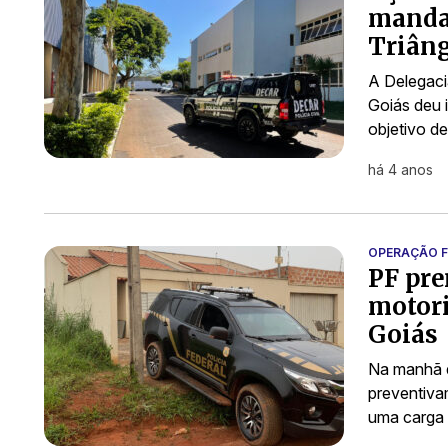
mandad
Triân
A Delegaci
Goiás deu i
objetivo d
há 4 anos
OPERAÇÃO F
PF pre
motori
Goiás
Na manhã de
preventiva
uma carga 