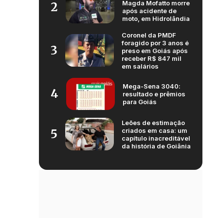
Magda Mofatto morre
2
após acidente de
moto, em Hidrolândia
Coronel da PMDF
foragido por 3 anos é
3
preso em Goiás após
receber R$ 847 mil
em salários
Mega-Sena 3040:
4
resultado e prêmios
para Goiás
Leões de estimação
criados em casa: um
5
capítulo inacreditável
da história de Goiânia