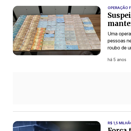
OPERAÇÃO F
Suspei
manter
Uma operaçã
pessoas nes
roubo de u
há 5 anos
R$ 1,5 MILH
Força 