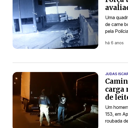
avalia
Uma quadri
de carne b
pela Políci
há 6 anos
JUDAS ISCA
Caminh
carga 
de lei
Um homem d
153, em Ap
roubada de