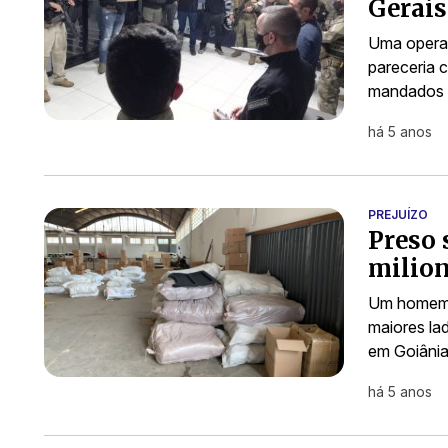
Gerais
Uma operaç
pareceria 
mandados d
há 5 anos
PREJUÍZO
Preso 
milion
Um homem d
maiores lad
em Goiânia
há 5 anos