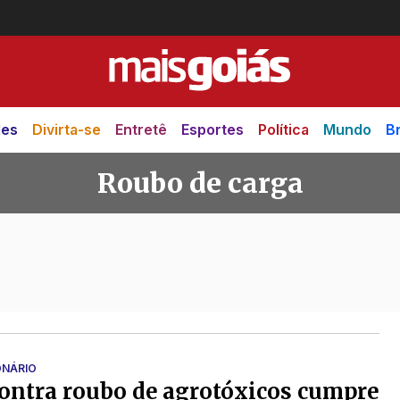
des
Divirta-se
Entretê
Esportes
Política
Mundo
Br
Roubo de carga
rga
ONÁRIO
ontra roubo de agrotóxicos cumpre