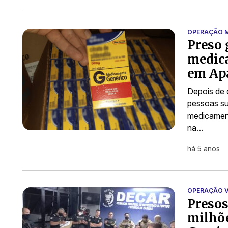
OPERAÇÃO 
Preso 
medica
em Ap
Depois de o
pessoas su
medicament
na…
há 5 anos
OPERAÇÃO V
Presos
milhõe