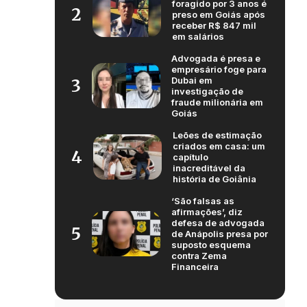
foragido por 3 anos é
2
preso em Goiás após
receber R$ 847 mil
em salários
Advogada é presa e
empresário foge para
Dubai em
3
investigação de
fraude milionária em
Goiás
Leões de estimação
criados em casa: um
4
capítulo
inacreditável da
história de Goiânia
‘São falsas as
afirmações’, diz
defesa de advogada
5
de Anápolis presa por
suposto esquema
contra Zema
Financeira