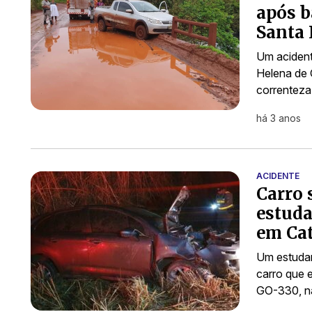
após b
Santa
Um acident
Helena de 
correnteza
há 3 anos
ACIDENTE
Carro 
estuda
em Ca
Um estudan
carro que 
GO-330, n