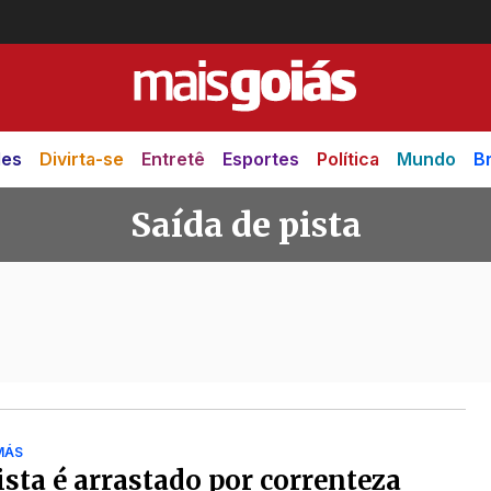
des
Divirta-se
Entretê
Esportes
Política
Mundo
Br
Saída de pista
ta
MÁS
sta é arrastado por correnteza