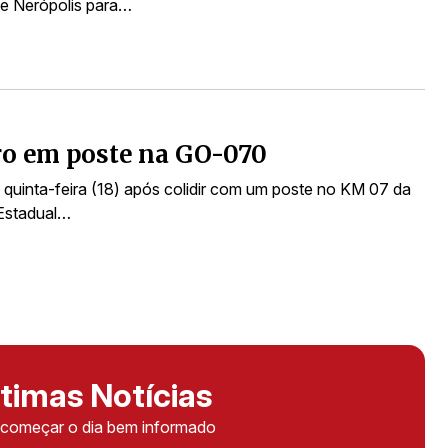
de Nerópolis para…
ro em poste na GO-070
quinta-feira (18) após colidir com um poste no KM 07 da
 Estadual…
timas Notícias
ê começar o dia bem informado