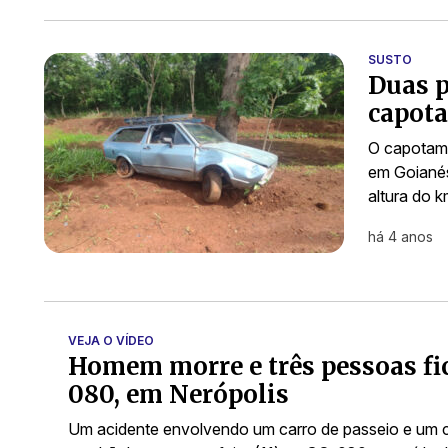
SUSTO
Duas p
capot
O capotame
em Goianés
altura do 
há 4 anos
VEJA O VÍDEO
Homem morre e três pessoas fi
080, em Nerópolis
Um acidente envolvendo um carro de passeio e um c