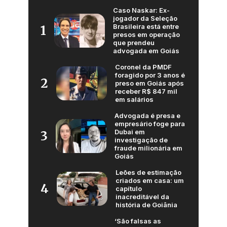
Caso Naskar: Ex-
jogador da Seleção
Brasileira está entre
1
presos em operação
que prendeu
advogada em Goiás
Coronel da PMDF
foragido por 3 anos é
2
preso em Goiás após
receber R$ 847 mil
em salários
Advogada é presa e
empresário foge para
Dubai em
3
investigação de
fraude milionária em
Goiás
Leões de estimação
criados em casa: um
4
capítulo
inacreditável da
história de Goiânia
‘São falsas as